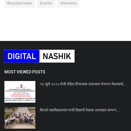
Bluestarnews
Events
shivsena
MOST VIEWED POSTS
१६ जुलै २०२५ रोजी पंडित दीनदयाळ उपाध्याय रोजगार मेळाव्याचे...
बिटको महाविद्यालयात माजी विद्यार्थी मेळावा उत्साहात सम्पन्न....