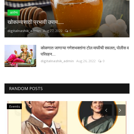
आरोग्य
खोकल्यासाठी प्रभावी उपाय.....
digitalnashik_admin
Aug 27, 2022
0
कोकणात जाणाऱ्या गणेशभक्तांना टोल माफीची सवलत; पोलीस व
परिवहन...
digitalnashik_admin
Aug 26, 2022
0
RANDOM POSTS
Events