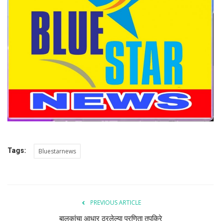
दिवाळी खरेदी
Contact
शैक्षणिक
Events
Business
गणेशोत्सव 2022
Tags:
Bluestarnews
खेळ
Media-News Channels
PREVIOUS ARTICLE
Personality of the Month
बालकांचा आधार ठरलेल्या प्रणिता तपकिरे